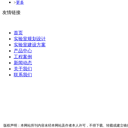
>
更多
友情链接
首页
实验室规划设计
实验室建设方案
产品中心
工程案例
新闻动态
关于我们
联系我们
版权声明：本网站所刊内容未经本网站及作者本人许可，不得下载、转载或建立镜