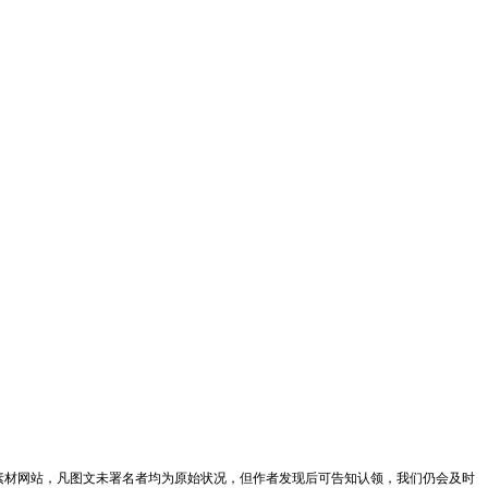
素材网站，凡图文未署名者均为原始状况，但作者发现后可告知认领，我们仍会及时