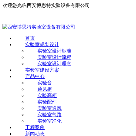
欢迎您光临西安博思特实验设备有限公司
首页
实验室规划设计
实验室设计标准
实验室设计流程
实验室设计理念
实验室建设方案
产品中心
实验台
通风柜
实验高柜
实验配件
实验室通风
实验室气路
实验室净化
工程案例
新闻动态