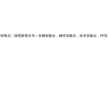
转角台；按照材质分为：全钢实验台，钢木实验台，全木实验台，PP实