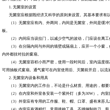
1. 无菌室的设置
无菌室应根据既经济又科学的原则来设置。其基本要求有
（1）无菌室应有内、外两间，内间是无菌室，外间是缓冲室。房间
板。
（2）内间应当设拉门，以减少空气的波动，门应设在离工
（3）在分隔内间与外间的墙壁或隔扇上，应开一个小窗，作接种
内外都挂对拉的窗扇。
（4）无菌室容积小而严密，使用一段时间后，室内温度很高
可用抽板式窗扇。通气窗可在内室使用后、灭菌前开启，以流
2. 无菌室内设备和用具
（1）无菌室内的工作台，不论是什么材质、用途的，都要
（2）在内室和外室各安装一个紫外灯（多为30W）。内室
（3）外室应有专用的工作服、鞋、帽、口罩、盛有来苏儿水
（4）内室应有酒精灯、常用接种工具、不锈钢制的刀、剪、