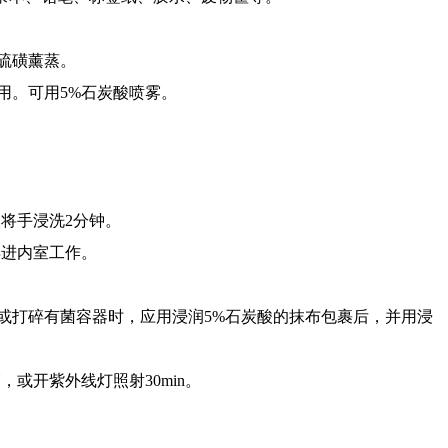
硫磺薰蒸。
。可用5%石炭酸喷雾。
将手浸洗2分钟。
再进内室工作。
打碎有菌容器时，应用浸润5%石炭酸的抹布包裹后，并用浸
开紫外线灯照射30min。