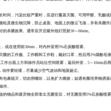
长时间，污染比较严重时，应进行薰蒸灭菌。可用甲醛、乳酸或
粒及微生物沉降，防止桌面、地面上的微尘飞场，并有杀菌作用
杀菌效果。通常应开启紫外线灯照射30～60min。
，或在使用前30min，对内外室用5%石炭酸喷雾。
菌的工作服、工作帽和工作鞋，戴好口罩，然后用2%煤酚皂液
作台面上方和操作员站位空间喷雾，返回外室，5～10min后
，动作要轻缓，尽量减少空气波动和地面扬尘。
包裹熄灭，切勿用嘴吹，以免扩大燃烧；如遇有菌培养物洒落或
操作。
物品和废弃物全部拿出无菌室后，对无菌室用5%石炭酸喷雾，或