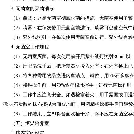
3. 无菌室的灭菌消毒
（1）薰蒸：这是无菌室彻底灭菌的措施。无菌室使用了较
（2）喷雾：在每次使用无菌室前进行。喷雾可促使空气中微
（3）紫外线照射：在每次使用无菌室前进行。紫外线有较好的
4. 无菌室工作规程
（1）无菌室灭菌。每次使用前开启紫外线灯照射30min以上
（2）用肥皂洗手后，把所需器材搬入外室；在外室换上已灭
（3）将各种需用物品搬进内室清点、就位，用5%石炭酸在工
（4）接种操作前，用70%酒精棉球擦手；进行无菌操作时
（5）工作中应注意安全。如遇棉塞着火，用手紧握或用湿布
润5%石炭酸的抹布擦拭台面或地面，用酒精棉球擦手后再继续
（6）工作结束，立即将台面收拾干净，将不应在无菌室存放的
（五）恒温培养室
1. 培养室的设置