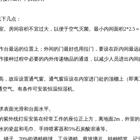
以下几点：
容积不宜过大，以便于空气灭菌。最小内间面积2*2.5＝5m2
作台最远的位置上；外间的门最好也用拉门，要设在距内间最远
过程中必要的内外传递物品的通道，以减少人员进出内间的次数，降低
，故应设置通气窗。通气窗应设在内室进门处的顶棚上（即离
通空气。有条件可安装恒温恒湿机。
求表面光滑和台面水平。
的紫外线灯应安装在经常工作的座位正上方，离地面2m，外室
的瓷盆和毛巾、手持喷雾器和5%石炭酸溶液等。
镊子、70%的酒精棉球、工业酒精、载玻璃片、特种蜡笔、记